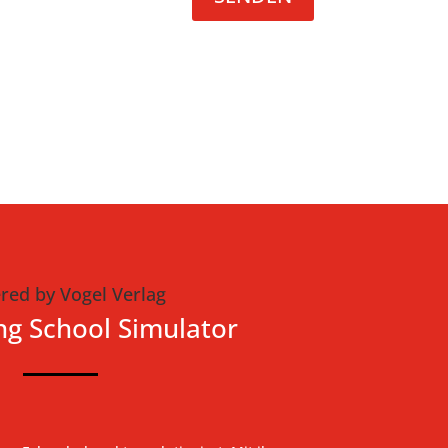
red by Vogel Verlag
ng School Simulator